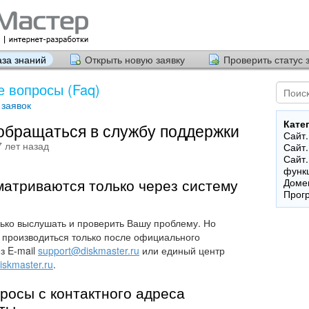
аза знаний
Открыть новую заявку
Проверить статус 
 вопросы (Faq)
 заявок
Кате
обращаться в службу поддержки
Сайт.
 лет назад
Сайт
Сайт.
функ
матриваются только через систему
Доме
Прог
ько выслушать и проверить Вашу проблему. Но
т производиться только после официального
з E-mail
support@diskmaster.ru
или единый центр
iskmaster.ru
.
росы с контактного адреса
чты